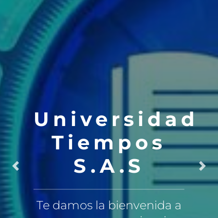
Universidad
Tiempos
S.A.S
Anterior
Anterior
Sig
Sig
Te damos la bienvenida a